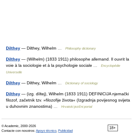
Dilthey
— Dilthey, Wilhelm …
Philosophy dictionary
Dilthey
— (Wilhelm) (1833 1911) philosophe allemand. Il ouvrit la
voie à la sociologie et à la psychologie sociale …
Encyclopédie
Universelle
Dilthey
— Dilthey, Wilhelm …
Dictionary of sociology
Dilthey
— (izg. dìltej), Wilhelm (1833 1911) DEFINICIJA njemački
filozof, začetnik tzv. »filozofije života« (Izgradnja povijesnog svijeta
u duhovnim znanostima) …
Hrvatski jezični portal
© Academic, 2000-2026
18+
Contacte con nosotros:
Apoyo técnico
,
Publicidad