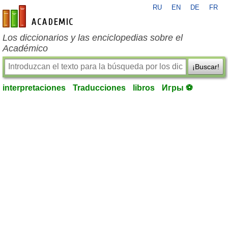
RU
EN
DE
FR
es-academic.com
Los diccionarios y las enciclopedias sobre el
Académico
¡Buscar!
interpretaciones
Traducciones
libros
Игры ⚽